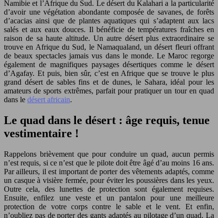
Namibie et l’Afrique du Sud. Le désert du Kalahari a la particularité
d’avoir une végétation abondante composée de savanes, de forêts
d’acacias ainsi que de plantes aquatiques qui s’adaptent aux lacs
salés et aux eaux douces. Il bénéficie de températures fraîches en
raison de sa haute altitude. Un autre désert plus extraordinaire se
trouve en Afrique du Sud, le Namaqualand, un désert fleuri offrant
de beaux spectacles jamais vus dans le monde. Le Maroc regorge
également de magnifiques paysages désertiques comme le désert
d’Agafay. Et puis, bien sûr, c’est en Afrique que se trouve le plus
grand désert de sables fins et de dunes, le Sahara, idéal pour les
amateurs de sports extrêmes, parfait pour pratiquer un tour en quad
dans le
désert africain
.
Le quad dans le désert : âge requis, tenue
vestimentaire !
Rappelons brièvement que pour conduire un quad, aucun permis
n’est requis, si ce n’est que le pilote doit être âgé d’au moins 16 ans.
Par ailleurs, il est important de porter des vêtements adaptés, comme
un casque à visière fermée, pour éviter les poussières dans les yeux.
Outre cela, des lunettes de protection sont également requises.
Ensuite, enfilez une veste et un pantalon pour une meilleure
protection de votre corps contre le sable et le vent. Et enfin,
n’oubliez pas de porter des gants adaptés au pilotage d’un quad. La