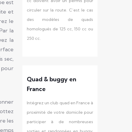
cc doivent avoir un permis pour
pe est
circuler sur la route. C’est le cas
ite et
des modèles de quads
rez le
homologués de 125 cc, 150 cc ou
Par la
250 cc.
yez la
urface
s sec,
e pour
Quad & buggy en
France
ionner
Intégrez un club quad en France à
rottez
proximité de votre domicile pour
re les
participer à de nombreuses
 temps
sorties et randonnées en buggy,