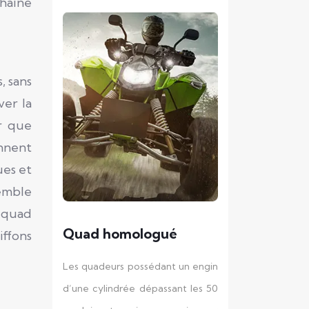
chaîne
, sans
ver la
r que
nnent
ues et
semble
e quad
Quad homologué
iffons
Les quadeurs possédant un engin
d’une cylindrée dépassant les 50