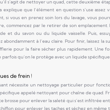
squ’il s’agit de nettoyer un quad, cette deuxième éta
la explique que l’élément en question s’use assez v
, si vous en prenez soin lors du lavage, vous pour
ire, commencez par le retirer de son emplacement. 
de et du savon ou du liquide vaisselle. Puis, essu
z abondamment à l’eau claire. Pour finir, laissez la s
ufflerie pour la faire sécher plus rapidement. Une foi
rive parfois qu’on le protège avec un liquide spécifiqu
jours.
ues de frein !
sant nécessite un nettoyage particulier pour fonct
pécifique appelé nettoyant pour chaîne de quad. F
 brosse pour enlever la saleté qui s’est infiltrée ent
chiffon pour enlever les taches et séchez en même